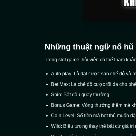
Những thuật ngữ nổ hũ c
Trong slot game, hội viên có thể tham khả
Auto play: Là đặt cược sẵn chế độ và 
Bet Max: Là chế độ cược tối đa cho phé
Spin: Bắt đầu quay thưởng.
Bonus Game: Vòng thưởng thêm mà khô
Coin Level: Số tiền mà bet thủ muốn đ
Wild: Biểu tượng thay thế bất cứ giá tr