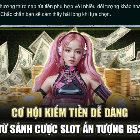
phương thức nạp rút tiền phù hợp với nhiều đối tượng khác nha
 Chắc chắn bạn sẽ cảm thấy hài lòng khi lựa chọn.