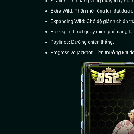
Scatter: Tính năng vòng quay may mắn, 
Extra Wild: Phần mở rộng khi đạt được
Expanding Wild: Chế độ giành chiến t
Free spin: Lượt quay miễn phí mang lạ
Paylines: Đường chiến thắng.
Progressive jackpot: Tiền thưởng khi t