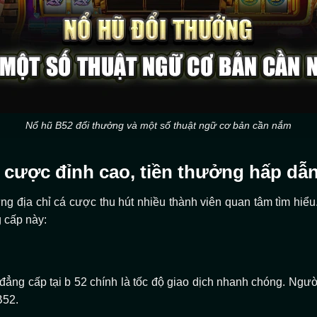
Nổ hũ B52 đổi thưởng và một số thuật ngữ cơ bản cần nắm
 cược đỉnh cao, tiền thưởng hấp dẫ
ng địa chỉ cá cược thu hút nhiều thành viên quan tâm tìm hiểu
g cấp này:
đẳng cấp tại b 52 chính là tốc độ giao dịch nhanh chóng. Ngư
B52.