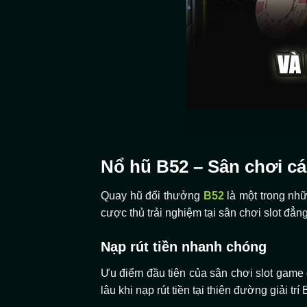
Nổ hũ B52 – Sân chơi cá
Quay hũ đổi thưởng
B52
là một trong nhữ
cược thủ trải nghiệm
tại sân chơi slot đẳn
Nạp rút tiền nhanh chóng
Ưu điểm đầu tiên của sân chơi slot game 
lâu khi nạp rút tiền tại thiên đường giải trí 