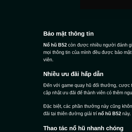
Bảo mật thông tin
Nổ hũ B52
còn được nhiều người đánh giá 
mọi thông tin của mình đều được bảo mật 
viên.
Nhiều ưu đãi hấp dẫn
Đến với game quay hũ đổi thưởng, cược 
cập nhật ưu đãi để thành viên có thêm ng
Đặc biệt, các phần thưởng này cũng không
đãi tại thiên đường giải trí
nổ hũ
B52
này.
Thao tác nổ hũ nhanh chóng