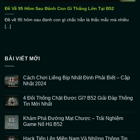
Đề Về 95 Hôm Sau Đánh Con Gì Thắng Lớn Tại B52
Đề về 95 hôm sau đánh con gì chắc hẳn là thắc mắc mà nhiều
[...]
BÀI VIẾT MỚI
Cách Chơi Liêng Bịp Nhất Định Phải Biết – Cập
11
Nhật 2024
Th2
4 Đôi Thông Chặt Được Gì? B52 Giải Đáp Thông
05
Tin Mới Nhất
Th2
Khám Phá Đường Mạt Chược – Trải Nghiệm
03
Game Nổ Hũ B52
Th2
Hack Tiến Lên Miền Nam Và Những Thông Tin