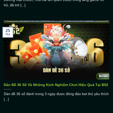
hũ, đã trở [...]
25
Th1
Dàn Đề 36 Số Và Những Kinh Nghiệm Chơi Hiệu Quả Tại B52
Dàn đề 36 số đánh trong 3 ngày được đông đảo bet thủ yêu thích
[...]