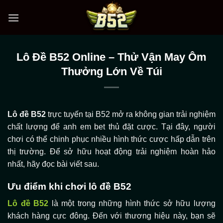
Skip
to
content
Lô Đề B52 Online – Thử Vận May Ôm
Thưởng Lớn Về Túi
Lô đề B52
trực tuyến tại B52 mở ra không gian trải nghiệm
chất lượng để anh em bet thủ đặt cược. Tại đây, người
chơi có thể chinh phục nhiều hình thức cược hấp dẫn trên
thị trường. Để sở hữu
hoạt động trải nghiệm hoàn hảo
nhất, hãy đọc bài viết sau.
Ưu điểm khi chơi lô đề B52
Lô đề B52
là một trong những hình thức sở hữu lượng
khách hàng cực đông. Đến với thương hiệu này, bạn sẽ