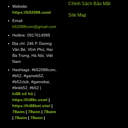
Chính Sách Bảo Mật
Website:
https://b52088.com/
Site Map
Email:
b52088com@gmail.com
Hotline: 0917614999
Địa chỉ: 246 P. Dương
Văn Bé, Vĩnh Phú, Hai
Bà Trưng, Hà Nội, Việt
Nam
Hashtags: #b52088com,
#b52, #gameb52,
#b52club, #gamebai,
#linkb52, #b52 |
hi88 nổ hũ
|
https://hi88c.com/
|
https://hi88bet.site/
|
78wim
|
78wim
|
78wim
|
78wim
|
78wim
|