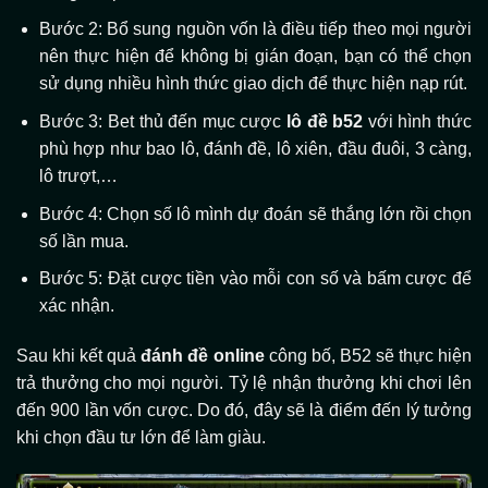
Bước 2: Bổ sung nguồn vốn là điều tiếp theo mọi người
nên thực hiện để không bị gián đoạn, bạn có thể chọn
sử dụng nhiều hình thức giao dịch để thực hiện nạp rút.
Bước 3: Bet thủ đến mục cược
l
ô đề b52
với hình thức
phù hợp như bao lô, đánh đề, lô xiên, đầu đuôi, 3 càng,
lô trượt,…
Bước 4: Chọn số lô mình dự đoán sẽ thắng lớn rồi chọn
số lần mua.
Bước 5: Đặt cược tiền vào mỗi con số và bấm cược để
xác nhận.
Sau khi kết quả
đánh đề online
công bố, B52 sẽ thực hiện
trả thưởng cho mọi người. Tỷ lệ nhận thưởng khi chơi lên
đến 900 lần vốn cược. Do đó, đây sẽ là điểm đến lý tưởng
khi chọn đầu tư lớn để làm giàu.