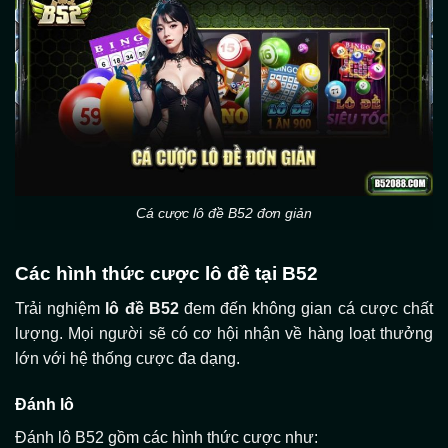
Cá cược lô đề B52 đơn giản
Các hình thức cược lô đề tại B52
Trải nghiệm
l
ô đề
B52
đem đến không gian cá cược chất
lượng. Mọi người sẽ có cơ hội nhận về hàng loạt thưởng
lớn với hệ thống cược đa dạng.
Đánh lô
Đánh lô B52 gồm các hình thức cược như: