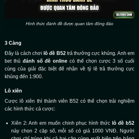
Hình thức đánh đề được quan tâm đông đảo
3 Càng
Đây là cách chơi
l
ô đề
B52
trả thưởng cực khủng. Anh em
bet thủ
đánh số đề online
có thể chọn cược 3 số cuối
cùng của giải đặc biệt để nhận về tỷ lệ trả thưởng cực
khủng đến 1:900.
Lô xiên
Cược lô xiên thì thành viên B52 có thể chọn trải nghiệm
các hình thức cá cược:
Xiên 2: Anh em
muốn chinh phục hình thức
lô đề b52
này chọn 2 cặp số, mỗi số có giá 1000 VNĐ. Người
chơi chỉ trúng khi cả hai cặp cùng xuất hiện trên bảng