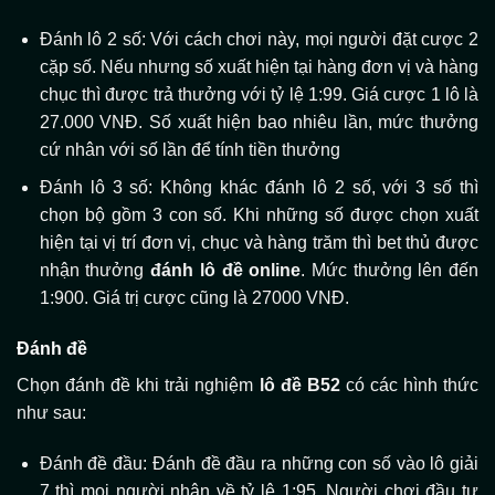
Đánh lô 2 số: Với cách chơi này, mọi người đặt cược 2
cặp số. Nếu nhưng số xuất hiện tại hàng đơn vị và hàng
chục thì được trả thưởng với tỷ lệ 1:99. Giá cược 1 lô là
27.000 VNĐ. Số xuất hiện bao nhiêu lần, mức thưởng
cứ nhân với số lần để tính tiền thưởng
Đánh lô 3 số: Không khác đánh lô 2 số, với 3 số thì
chọn bộ gồm 3 con số. Khi những số được chọn xuất
hiện tại vị trí đơn vị, chục và hàng trăm thì bet thủ được
nhận thưởng
đánh lô đề online
. Mức thưởng lên đến
1:900. Giá trị cược cũng là 27000 VNĐ.
Đánh đề
Chọn đánh đề khi trải nghiệm
l
ô đề
B52
có các hình thức
như sau:
Đánh đề đầu: Đánh đề đầu ra những con số vào lô giải
7 thì mọi người nhận về tỷ lệ 1:95. Người chơi đầu tư